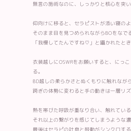
無言の施術なのに、しっかりと核心を突
仰向けに移ると、セラピストが添い寝の
そのまま目を見つめられながらBOをなで
「我慢してたんですね♡」と囁かれたと
衣装越しにOSWRをお願いすると、にっ
る。
BD越しの柔らかさとぬくもりに触れなが
跨ぎの体勢に変わると手の動きは一層リ
熱を帯びた呼吸が重なり合い、触れてい
それ以上の繋がりを感じてしまうような
最後はセラピの吐息と鼓動がシンクロす