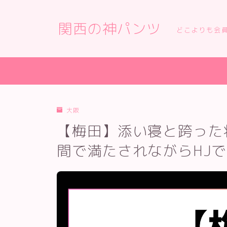
関西の神パンツ
どこよりも会
大阪
【梅田】添い寝と跨った
間で満たされながらHJでS